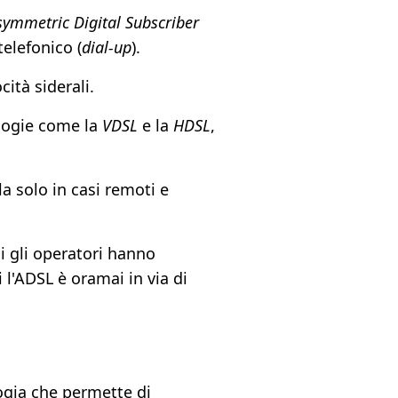
symmetric Digital Subscriber
telefonico (
dial-up
).
ità siderali.
ologie come la
VDSL
e la
HDSL
,
a solo in casi remoti e
i gli operatori hanno
 l'ADSL è oramai in via di
logia che permette di