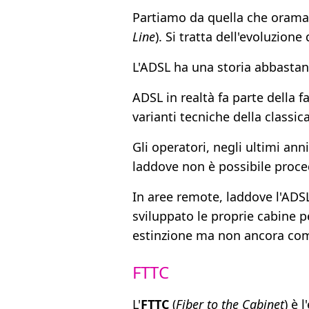
Partiamo da quella che oramai
Line
). Si tratta dell'evoluzion
L'ADSL ha una storia abbastanz
ADSL in realtà fa parte della 
varianti tecniche della classic
Gli operatori, negli ultimi an
laddove non è possibile proce
In aree remote, laddove l'ADSL
sviluppato le proprie cabine p
estinzione ma non ancora co
FTTC
L'
FTTC
(
Fiber to the Cabinet
) è 