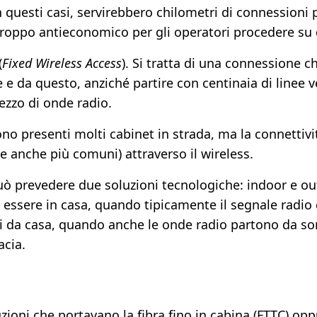
 questi casi, servirebbero chilometri di connessioni
 troppo antieconomico per gli operatori procedere su 
(
Fixed Wireless Access
). Si tratta di una connessione 
e e da questo, anziché partire con centinaia di linee 
ezzo di onde radio.
no presenti molti cabinet in strada, ma la connettivit
te anche più comuni) attraverso il wireless.
uò prevedere due soluzioni tecnologiche: indoor e ou
 essere in casa, quando tipicamente il segnale radio 
ri da casa, quando anche le onde radio partono da sor
acia.
zioni che portavano la fibra fino in cabina (FTTC) op