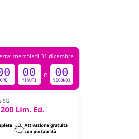
erta:
mercoledì 31 dicembre
00
00
00
e
ORE
MINUTI
SECONDI
e 5G
200 Lim. Ed.
mpleta
Attivazione gratuita
con portabilità