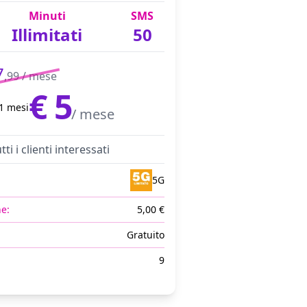
Minuti
SMS
Illimitati
50
7
,99 / mese
€ 5
1 mesi
/ mese
tti i clienti interessati
5G
ne:
5,00 €
Gratuito
9