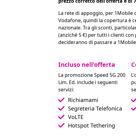
prezzo corretto dell'offerta è di 
La rete di appoggio, per 1Mobile c
Vodafone, quindi la copertura è ce
nazionale. Tra gli sconti, particola
(anziché 5 €) per tutti i clienti co
decideranno di passare a 1Mobile
Incluso nell'offerta
C
La promozione Speed 5G 200
L'
Lim. Ed. include i seguenti
p
servizi:
se
Richiamami
Segreteria Telefonica
VoLTE
Hotspot Tethering