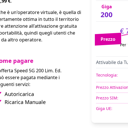
7,99 €
.
Giga
he è un'operatore virtuale, è quella di
200
rtamente ottima in tutto il territorio
re attenzione all'attivazione gratuita
€ 
n portabilità, quindi quegli utenti che
Prezzo
 da altro operatore.
Per 
ome pagare
Attivabile da Tu
offerta Speed 5G 200 Lim. Ed.
Tecnologia:
uò essere pagata mediante i
guenti servizi:
Prezzo Attivazio
Autoricarica
Prezzo SIM:
Ricarica Manuale
Giga UE: