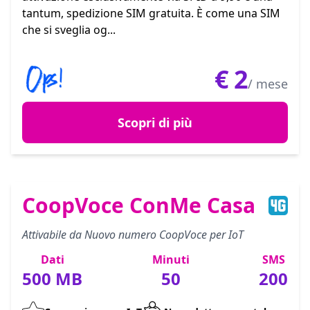
tantum, spedizione SIM gratuita. È come una SIM
che si sveglia og...
€
2
/ mese
Scopri di più
CoopVoce ConMe Casa
Attivabile da Nuovo numero CoopVoce per IoT
Dati
Minuti
SMS
500 MB
50
200